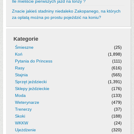
Ile mieliście pierwszych jazd na lonży ?
Znacie jakieś stadniny niedaleko Zakopanego, na których
za oplatą można po prostu pojeździć na koniu?
Kategorie
Śmieszne
(25)
Koń
(1,898)
Pytania do Princess
(111)
Rasy
(616)
Stajnia
(565)
Sprzęt jeździecki
(1,391)
Sklepy jeździeckie
(176)
Moda
(133)
Weterynarze
(479)
Trenerzy
(37)
Skoki
(188)
WKKW
(24)
Ujeżdżenie
(320)