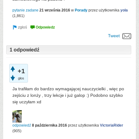
pytanie zadane
21 września 2016
w
Porady
przez użytkownika
yola
(
1,861
)
Tweet
1 odpowiedź
+1
głos
Ja trafiłam do bardzo wymagającej nauczycielki , więc po
zejściu z lonży , trzy lekcje i już galop :) Podobno szybko
się uczyłam xd
odpowiedź
8 października 2016
przez użytkownika
VictoriaRider
(
905
)