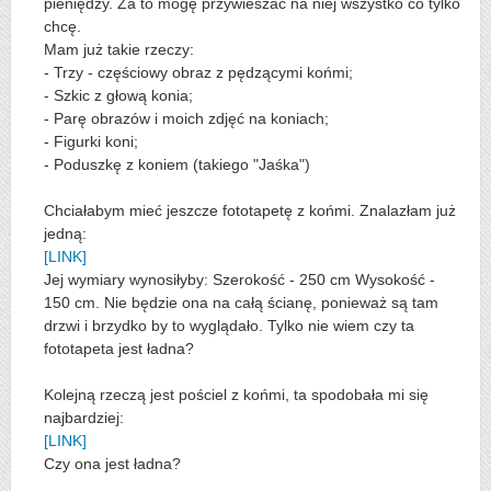
pieniędzy. Za to mogę przywieszać na niej wszystko co tylko
chcę.
Mam już takie rzeczy:
- Trzy - częściowy obraz z pędzącymi końmi;
- Szkic z głową konia;
- Parę obrazów i moich zdjęć na koniach;
- Figurki koni;
- Poduszkę z koniem (takiego "Jaśka")
Chciałabym mieć jeszcze fototapetę z końmi. Znalazłam już
jedną:
[LINK]
Jej wymiary wynosiłyby: Szerokość - 250 cm Wysokość -
150 cm. Nie będzie ona na całą ścianę, ponieważ są tam
drzwi i brzydko by to wyglądało. Tylko nie wiem czy ta
fototapeta jest ładna?
Kolejną rzeczą jest pościel z końmi, ta spodobała mi się
najbardziej:
[LINK]
Czy ona jest ładna?