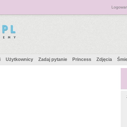
Logowan
i
Użytkownicy
Zadaj pytanie
Princess
Zdjęcia
Śmi