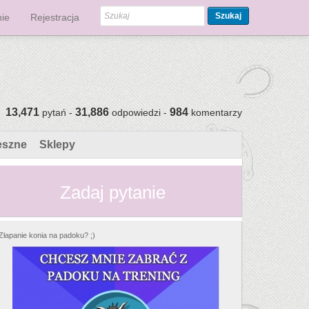
Szukaj
ie
Rejestracja
13,471
31,886
984
pytań -
odpowiedzi -
komentarzy
eszne
Sklepy
Zadaj pytanie
Złapanie konia na padoku? ;)