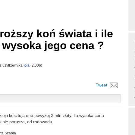
droższy koń świata i ile
a wysoka jego cena ?
z użytkownika
lola
(
2,006
)
Tweet
iej i kosztują one powyżej 2 mln złoty. Ta wysoka cena
k się porusza, od rodowodu.
ta Szabla