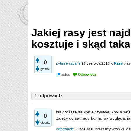
Jakiej rasy jest naj
kosztuje i skąd tak
0
pytanie zadane
26 czerwca 2016
w
Rasy
prze
głosów
1 odpowiedź
Najdroższe są konie czystwej krwi arabsk
0
zależy od samego konia, jak wygląda, ja
głosów
odpowiedź
3 lipca 2016
przez użytkownika
Mar