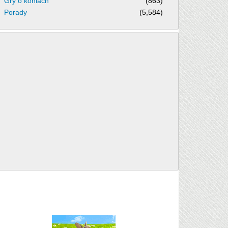
Gry o koniach
(863)
Porady
(5,584)