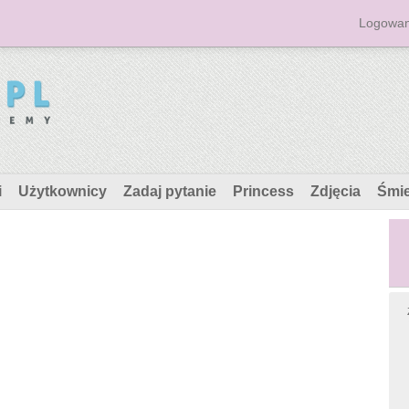
Logowan
i
Użytkownicy
Zadaj pytanie
Princess
Zdjęcia
Śmi