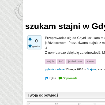
szukam stajni w Gdy
Przeprowadza się do Gdyni i szukam m
0
jeździecctwem. Poszukiwana stajnia z m
głosów
:)
Z góry bardzo dziękuję za odpowiedź. Mo
stajnia
koń
jazda-konna
trener
pytanie zadane
13 maja 2016
w
Stajnia
przez
Twoja odpowiedź