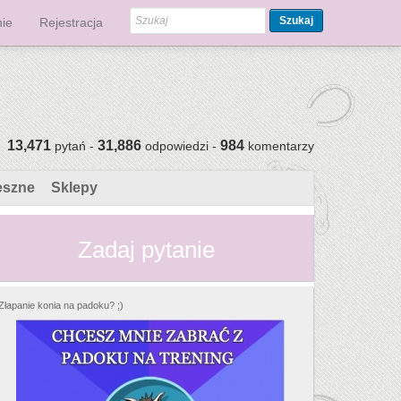
Szukaj
ie
Rejestracja
13,471
31,886
984
pytań -
odpowiedzi -
komentarzy
eszne
Sklepy
Zadaj pytanie
Złapanie konia na padoku? ;)