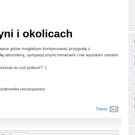
ni i okolicach
iejsce gdzie mogłabym kontynuować przygodę z
iłą atmosferą, sympatycznymi trenerami i nie wysokimi cenami
żecie mi coś polecić? :)
 użytkownika
niezalogowany
Tweet