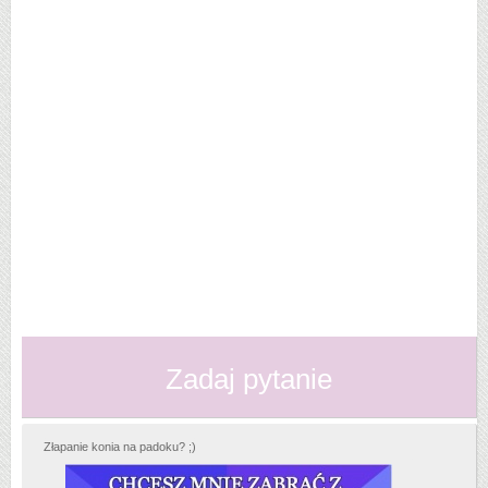
Zadaj pytanie
Złapanie konia na padoku? ;)