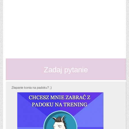
Zadaj pytanie
Złapanie konia na padoku? ;)