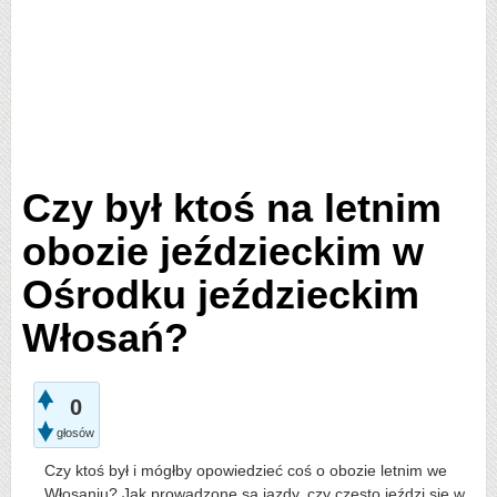
Czy był ktoś na letnim
obozie jeździeckim w
Ośrodku jeździeckim
Włosań?
0
głosów
Czy ktoś był i mógłby opowiedzieć coś o obozie letnim we
Włosaniu? Jak prowadzone są jazdy, czy często jeździ się w