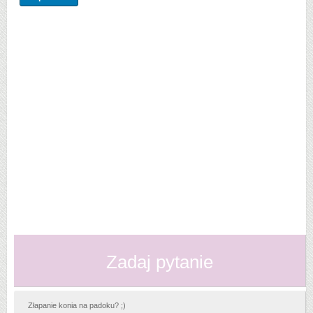
Zadaj pytanie
Złapanie konia na padoku? ;)