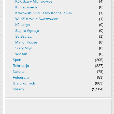
KJK Szary Michałowice
(4)
KJ Facimiech
(0)
Krakowski Klub Jazdy Konnej KKJK
(1)
WLKS Krakus Swoszowice
(1)
KJ Largo
(0)
Stajnia Agmaja
(0)
SJ Szarża
(1)
Manor House
(0)
Stary Młyn
(0)
Włosań
(0)
Sport
(205)
Rekreacja
(227)
Natural
(78)
Fotografia
(53)
Gry o koniach
(863)
Porady
(5,584)