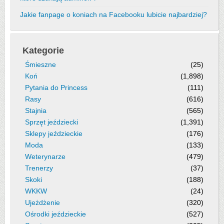
Jakie fanpage o koniach na Facebooku lubicie najbardziej?
Kategorie
Śmieszne
(25)
Koń
(1,898)
Pytania do Princess
(111)
Rasy
(616)
Stajnia
(565)
Sprzęt jeździecki
(1,391)
Sklepy jeździeckie
(176)
Moda
(133)
Weterynarze
(479)
Trenerzy
(37)
Skoki
(188)
WKKW
(24)
Ujeżdżenie
(320)
Ośrodki jeździeckie
(527)