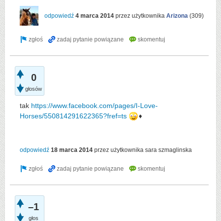
odpowiedź
4 marca 2014
przez użytkownika
Arizona
(
309
)
0
głosów
tak
https://www.facebook.com/pages/I-Love-
Horses/550814291622365?fref=ts
♦
odpowiedź
18 marca 2014
przez użytkownika
sara szmaglinska
–1
głos