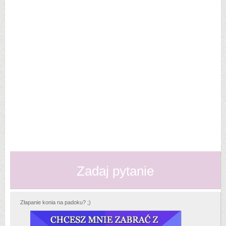
Zadaj pytanie
Złapanie konia na padoku? ;)