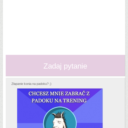
Zadaj pytanie
Złapanie konia na padoku? ;)