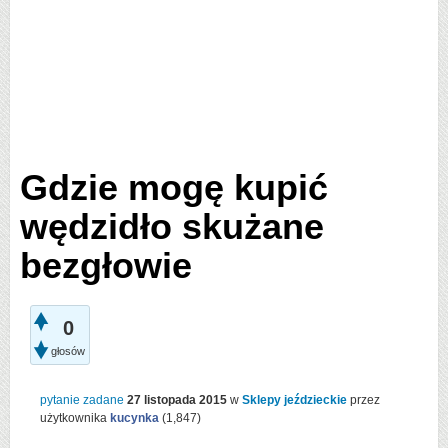
Gdzie mogę kupić
wędzidło skużane
bezgłowie
0
głosów
pytanie zadane
27 listopada 2015
w
Sklepy jeździeckie
przez
użytkownika
kucynka
(
1,847
)