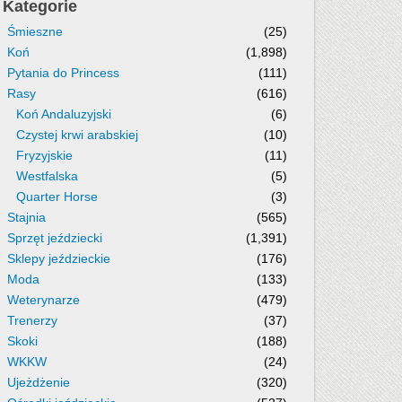
Kategorie
Śmieszne
(25)
Koń
(1,898)
Pytania do Princess
(111)
Rasy
(616)
Koń Andaluzyjski
(6)
Czystej krwi arabskiej
(10)
Fryzyjskie
(11)
Westfalska
(5)
Quarter Horse
(3)
Stajnia
(565)
Sprzęt jeździecki
(1,391)
Sklepy jeździeckie
(176)
Moda
(133)
Weterynarze
(479)
Trenerzy
(37)
Skoki
(188)
WKKW
(24)
Ujeżdżenie
(320)