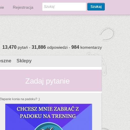
Szukaj
ie
Rejestracja
13,470
31,886
984
pytań -
odpowiedzi -
komentarzy
eszne
Sklepy
Zadaj pytanie
Złapanie konia na padoku? ;)