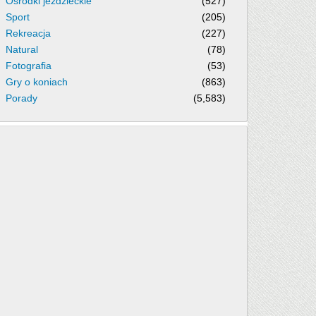
Ośrodki jeździeckie
(527)
Sport
(205)
Rekreacja
(227)
Natural
(78)
Fotografia
(53)
Gry o koniach
(863)
Porady
(5,583)