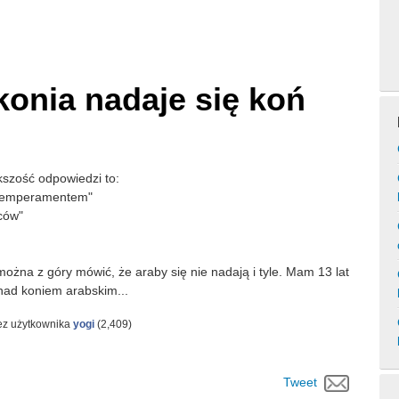
konia nadaje się koń
kszość odpowiedzi to:
z temperamentem"
ców"
można z góry mówić, że araby się nie nadają i tyle. Mam 13 lat
 nad koniem arabskim...
ez użytkownika
yogi
(
2,409
)
Tweet