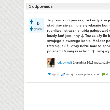
1 odpowiedź
To prawda co piszesz, że każdy koń j
0
stadniny się zajmuje się właśnie kon
głosów
ruchliwe i strasznie lubią galopować
każdy koń jest inny :). Też zależy ile
swojego piewszego konia. Możesz pop
trafi się jakiś, który bezie bardzo spo
polecam Ci inną rase koni :). Twój wy
odpowiedź
1 grudnia 2015
przez użyt