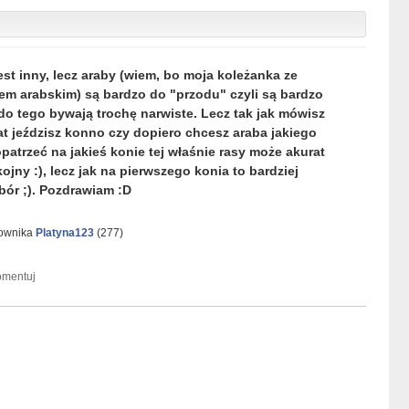
est inny, lecz araby (wiem, bo moja koleżanka ze
iem arabskim) są bardzo do "przodu" czyli są bardzo
 do tego bywają trochę narwiste. Lecz tak jak mówisz
 lat jeździsz konno czy dopiero chcesz araba jakiego
atrzeć na jakieś konie tej właśnie rasy może akurat
kojny :), lecz jak na pierwszego konia to bardziej
bór ;). Pozdrawiam :D
kownika
Platyna123
(
277
)