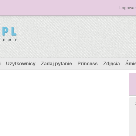
Logowan
i
Użytkownicy
Zadaj pytanie
Princess
Zdjęcia
Śmi