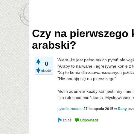
Czy na pierwszego 
arabski?
Wiem, że jest pełno takich pytań ale wię
0
"Araby to narwane i agresywne konie 
głosów
"Są to konie dla zaawansowanych jeźdź
"Nie nadają się na pierwszego"
Moim zdaniem każdy koń jest inny i nie 
i za rok chcę mieć konia. Myślę właśnie
pytanie zadane
27 listopada 2015
w
Rasy
prz