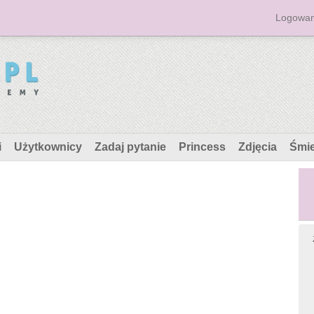
Logowan
i
Użytkownicy
Zadaj pytanie
Princess
Zdjęcia
Śmi