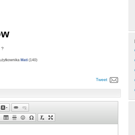
ów
 ?
 użytkownika
Mati
(
140
)
Tweet