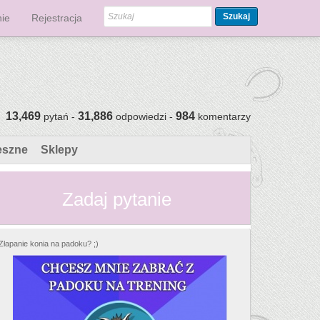
Szukaj
ie
Rejestracja
13,469
31,886
984
pytań -
odpowiedzi -
komentarzy
eszne
Sklepy
Zadaj pytanie
Złapanie konia na padoku? ;)