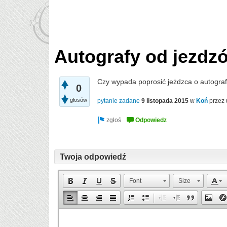
Autografy od jezdz
Czy wypada poprosić jeżdzca o autograf
0
głosów
pytanie zadane
9 listopada 2015
w
Koń
przez
Twoja odpowiedź
Font
Size