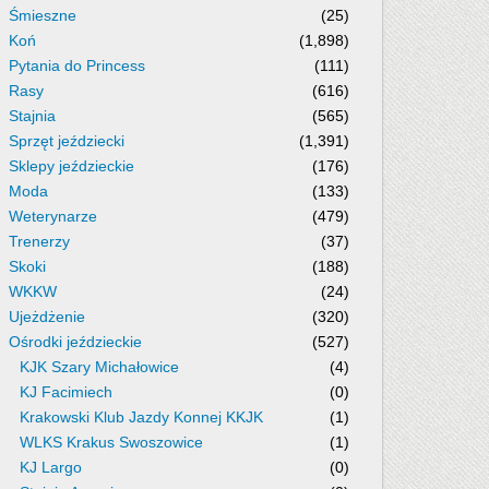
Śmieszne
(25)
Koń
(1,898)
Pytania do Princess
(111)
Rasy
(616)
Stajnia
(565)
Sprzęt jeździecki
(1,391)
Sklepy jeździeckie
(176)
Moda
(133)
Weterynarze
(479)
Trenerzy
(37)
Skoki
(188)
WKKW
(24)
Ujeżdżenie
(320)
Ośrodki jeździeckie
(527)
KJK Szary Michałowice
(4)
KJ Facimiech
(0)
Krakowski Klub Jazdy Konnej KKJK
(1)
WLKS Krakus Swoszowice
(1)
KJ Largo
(0)