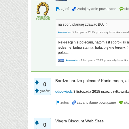
Najlepsza
odpowiedź
na sport, planuję zdawać BOJ ;)
komentarz
9 listopada 2015
przez użytkownika
nieza
Rekreacji nie polecam, natomiast sport - jak n
jedzenie, ładna stajnia, hala, piękne tereny.
polecam!
komentarz
9 listopada 2015
przez użytkownika
Bardzo bardzo polecam! Konie mega, atm
0
głosów
odpowiedź
8 listopada 2015
przez użytkownik
Viagra Discount Web Sites
0