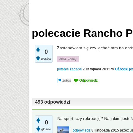
polecacie Rancho 
Zastanawiam się czy jechać tam na obó
0
głosów
obóz-konny
pytanie zadane
7 listopada 2015
w
Ośrodki je
493 odpowiedzi
Na sport, czy rekreację? Na jakim jeste
0
głosów
odpowiedź
8 listopada 2015
przez u