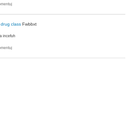
 drug class
Fwbbxt
ka
incefuh