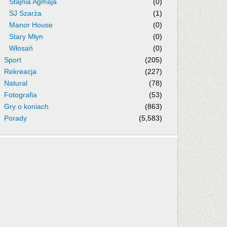
Stajnia Agmaja
(0)
SJ Szarża
(1)
Manor House
(0)
Stary Młyn
(0)
Włosań
(0)
Sport
(205)
Rekreacja
(227)
Natural
(78)
Fotografia
(53)
Gry o koniach
(863)
Porady
(5,583)