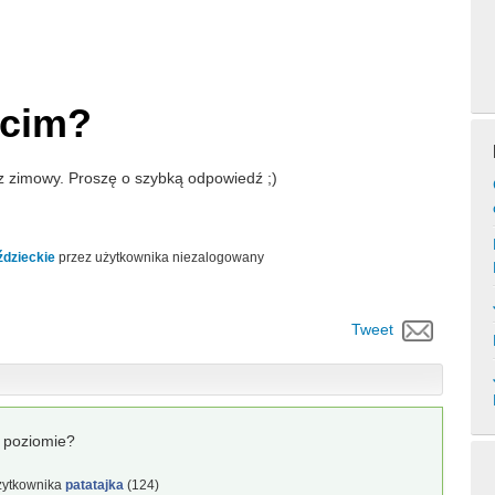
Pcim?
z zimowy. Proszę o szybką odpowiedź ;)
ździeckie
przez użytkownika
niezalogowany
Tweet
ś poziomie?
żytkownika
patatajka
(
124
)