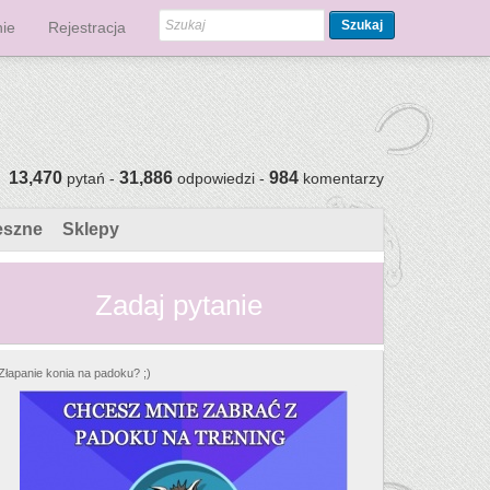
Szukaj
ie
Rejestracja
13,470
31,886
984
pytań -
odpowiedzi -
komentarzy
eszne
Sklepy
Zadaj pytanie
Złapanie konia na padoku? ;)