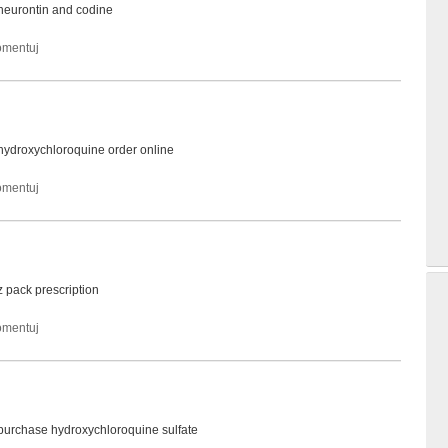
neurontin and codine
hydroxychloroquine order online
z pack prescription
purchase hydroxychloroquine sulfate