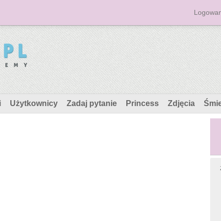
Logowan
i
Użytkownicy
Zadaj pytanie
Princess
Zdjęcia
Śmi