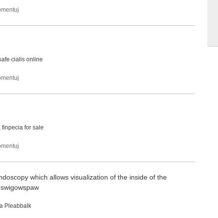
safe cialis online
a
finpecia for sale
doscopy which allows visualization of the inside of the
swigowspaw
ka
Pleabbalk