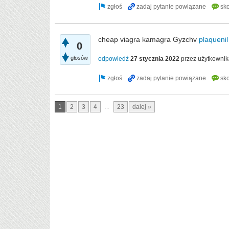
cheap viagra kamagra Gyzchv
plaquenil
0
głosów
odpowiedź
27 stycznia 2022
przez użytkowni
...
1
2
3
4
23
dalej »