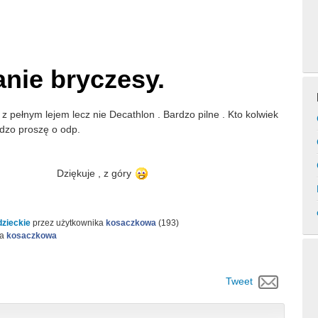
nie bryczesy.
z pełnym lejem lecz nie Decathlon . Bardzo pilne . Kto kolwiek
rdzo proszę o odp.
, z góry
dzieckie
przez użytkownika
kosaczkowa
(
193
)
ka
kosaczkowa
Tweet