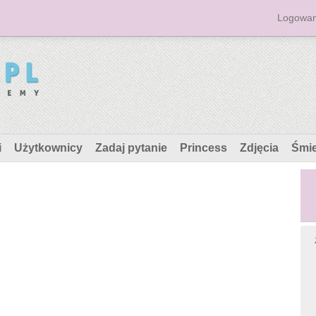
Logowan
i
Użytkownicy
Zadaj pytanie
Princess
Zdjęcia
Śmi