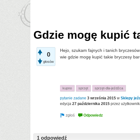
Gdzie mogę kupić ta
Hejo, szukam fajnych i tanich bryczesów 
0
wie gdzie mogę kupić takie bryczesy ba
głosów
Dziękuje 
kupno
sprzęt
sprzęt-dla-jeźdźca
pytanie zadane
3 września 2015
w
Sklepy jeź
edycja
27 października 2015
przez użytkowni
1 odpowiedź