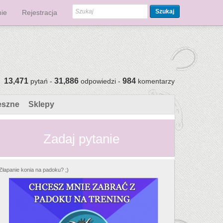
Szukaj
ie
Rejestracja
13,471
31,886
984
pytań -
odpowiedzi -
komentarzy
eszne
Sklepy
Zadaj pytanie
Złapanie konia na padoku? ;)