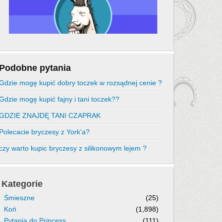
Podobne pytania
Gdzie mogę kupić dobry toczek w rozsądnej cenie ?
Gdzie mogę kupić fajny i tani toczek??
GDZIE ZNAJDĘ TANI CZAPRAK
Polecacie bryczesy z York'a?
czy warto kupic bryczesy z silikonowym lejem ?
Kategorie
Śmieszne
(25)
Koń
(1,898)
Pytania do Princess
(111)