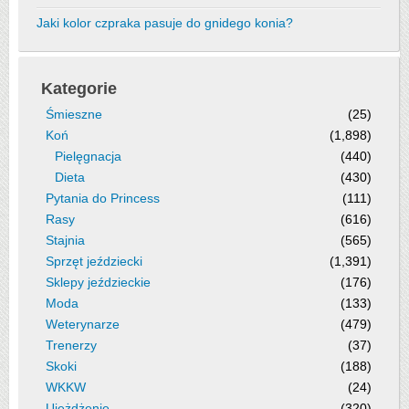
Jaki kolor czpraka pasuje do gnidego konia?
Kategorie
Śmieszne
(25)
Koń
(1,898)
Pielęgnacja
(440)
Dieta
(430)
Pytania do Princess
(111)
Rasy
(616)
Stajnia
(565)
Sprzęt jeździecki
(1,391)
Sklepy jeździeckie
(176)
Moda
(133)
Weterynarze
(479)
Trenerzy
(37)
Skoki
(188)
WKKW
(24)
Ujeżdżenie
(320)