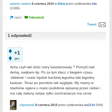
pytanie zadane
6 czerwca 2015
w
Dieta
przez użytkownika
lola
(
2,006
)
Tweet
1 odpowiedź
+1
głos
Acha czyli taki dość ostry kasztanowaty ? Pomyśl nad
derką, owijkami itp. Po za tym klacz z biegiem czasu
'zbleknie' i maśc będzie bardziej łagodna taki łagodny
kastzan. Teraz po porodzie tak wygląda. My mamy w
stadninie ogiera o maści podobnie opisanej przez ciebie i
ma cały zielony zetaw, tylko oochraniacze ma czrne
odpowiedź
8 czerwca 2015
przez użytkownika
iza2234
(
549
)