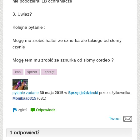
nie poodzieral LB ochraniacze
3. Uwiaz?
Kolejne pytanie :
Mogę mu zrobić halter ze sznorka ale takiego od słomy
czynie
Mogę tem mu zrobić ze sznurka od słomy cordeo ?
koń
sprzęt
-sprzęt
pytanie zadane
30 maja 2015
w
Sprzęt jeździecki
przez użytkownika
Monikaa0315
(
681
)
Tweet
1 odpowiedź