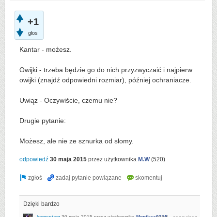
+1
głos
Kantar - możesz.
Owijki - trzeba będzie go do nich przyzwyczaić i najpierw
owijki (znajdź odpowiedni rozmiar), później ochraniacze.
Uwiąz - Oczywiście, czemu nie?
Drugie pytanie:
Możesz, ale nie ze sznurka od słomy.
odpowiedź
30 maja 2015
przez użytkownika
M.W
(
520
)
Dzięki bardzo
komentarz
30 maja 2015
przez użytkownika
Monikaa0315