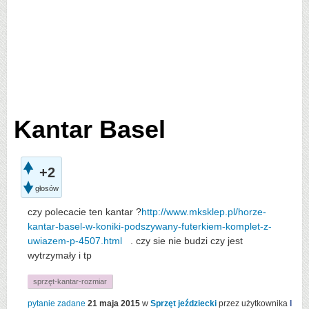
Kantar Basel
+2
głosów
czy polecacie ten kantar ?
http://www.mksklep.pl/horze-
kantar-basel-w-koniki-podszywany-futerkiem-komplet-z-
uwiazem-p-4507.html
. czy sie nie budzi czy jest
wytrzymały i tp
sprzęt-kantar-rozmiar
pytanie zadane
21 maja 2015
w
Sprzęt jeździecki
przez użytkownika
I