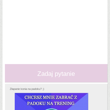
Zadaj pytanie
Złapanie konia na padoku? ;)