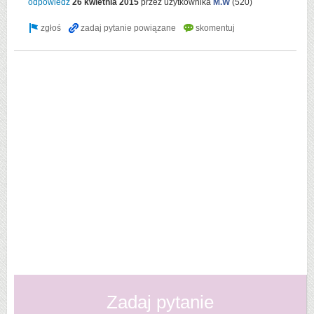
odpowiedź
26 kwietnia 2015
przez użytkownika
M.W
(
520
)
Zadaj pytanie