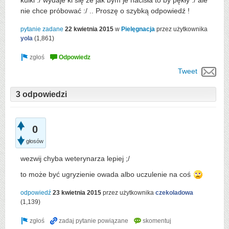
kulki :/ wydaje ki się że jak bym je nacisła to by pękły :/ ale
nie chce próbować :/ .. Proszę o szybką odpowiedź !
pytanie zadane
22 kwietnia 2015
w
Pielęgnacja
przez użytkownika
yola
(
1,861
)
Tweet
3 odpowiedzi
0
głosów
wezwij chyba weterynarza lepiej ;/
to może być ugryzienie owada albo uczulenie na coś
odpowiedź
23 kwietnia 2015
przez użytkownika
czekoladowa
(
1,139
)