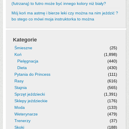
(futrzaną) to futro może być innego kolory niż biały?
Mój koń ma astmę i bierze leki czy można na nim jeździć ?
bo stego co mówi moja instruktorka to można
Kategorie
Śmieszne
(25)
Koń
(1,898)
Pielęgnacja
(440)
Dieta
(430)
Pytania do Princess
(111)
Rasy
(616)
Stajnia
(565)
Sprzęt jeździecki
(1,391)
Sklepy jeździeckie
(176)
Moda
(133)
Weterynarze
(479)
Trenerzy
(37)
Skoki
(188)