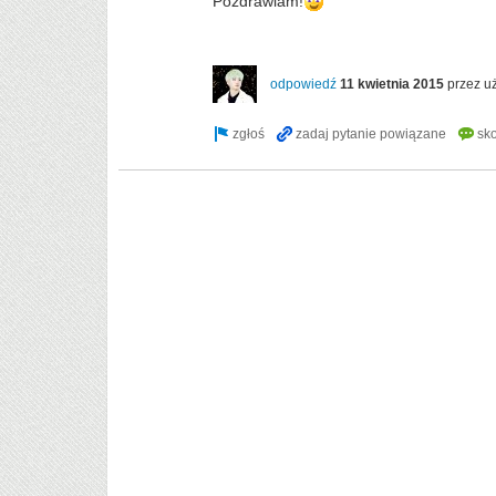
Pozdrawiam!
odpowiedź
11 kwietnia 2015
przez u