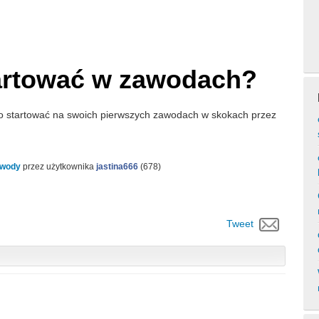
tartować w zawodach?
arto startować na swoich pierwszych zawodach w skokach przez
wody
przez użytkownika
jastina666
(
678
)
Tweet