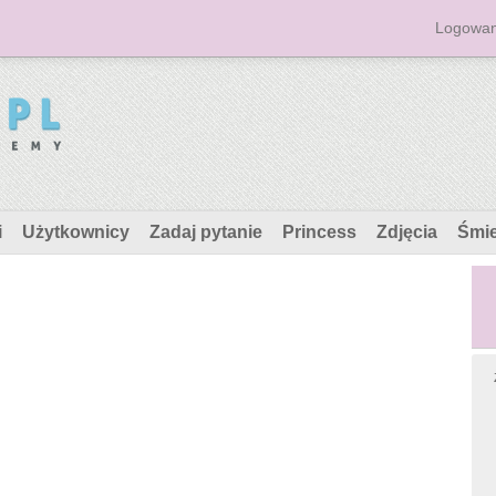
Logowan
i
Użytkownicy
Zadaj pytanie
Princess
Zdjęcia
Śmi