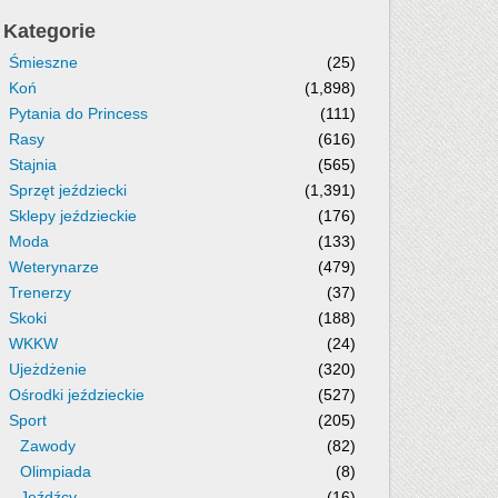
Kategorie
Śmieszne
(25)
Koń
(1,898)
Pytania do Princess
(111)
Rasy
(616)
Stajnia
(565)
Sprzęt jeździecki
(1,391)
Sklepy jeździeckie
(176)
Moda
(133)
Weterynarze
(479)
Trenerzy
(37)
Skoki
(188)
WKKW
(24)
Ujeżdżenie
(320)
Ośrodki jeździeckie
(527)
Sport
(205)
Zawody
(82)
Olimpiada
(8)
Jeźdźcy
(16)