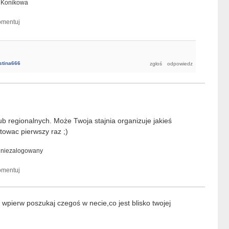
a
Konikowa
stina666
b regionalnych. Może Twoja stajnia organizuje jakieś
towac pierwszy raz ;)
a
niezalogowany
wpierw poszukaj czegoś w necie,co jest blisko twojej