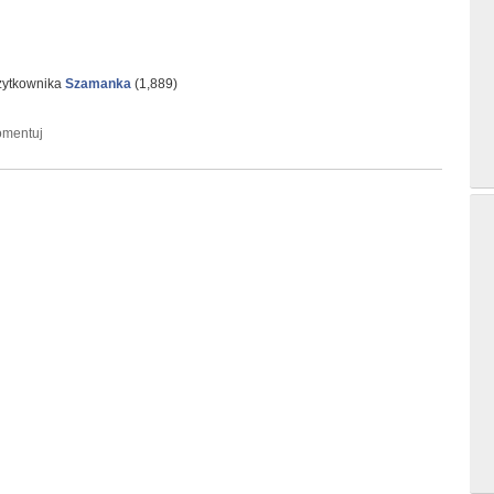
żytkownika
Szamanka
(
1,889
)