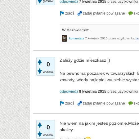
głosów
odpowiedź
7 kwietnia 2015
przez użytkownik
W Mazowieckim.
komentarz
7 kwietnia 2015
przez użytkownika
ja
Zależy gdzie mieszkasz ;)
0
głosów
Na pewno na począrek w towarzyskich lu
zawody, wtedy najlepiej wu siebie wystar
odpowiedź
9 kwietnia 2015
przez użytkownik
Nie wiem na jakim jesteś poziomie.Może 
0
okolicy.
głosów