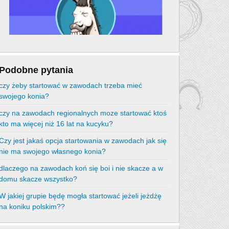
Podobne pytania
czy żeby startować w zawodach trzeba mieć
swojego konia?
czy na zawodach regionalnych moze startować ktoś
kto ma więcej niż 16 lat na kucyku?
Czy jest jakaś opcja startowania w zawodach jak się
nie ma swojego własnego konia?
dlaczego na zawodach koń się boi i nie skacze a w
domu skacze wszystko?
W jakiej grupie będę mogła startować jeżeli jeżdżę
na koniku polskim??