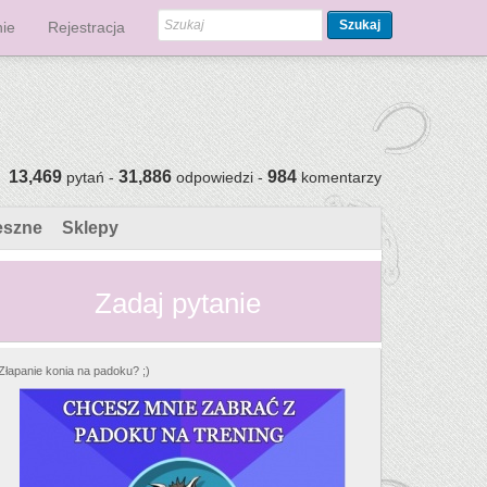
Szukaj
ie
Rejestracja
13,469
31,886
984
pytań -
odpowiedzi -
komentarzy
eszne
Sklepy
Zadaj pytanie
Złapanie konia na padoku? ;)