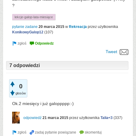
?
lekcje-galop-lata-miesiące
pytanie zadane
20 marca 2015
w
Rekreacja
przez użytkownika
KonikowyGalop12
(
107
)
Tweet
7 odpowiedzi
0
głosów
Ok.2 miesięcy i już galoppppp:-)
odpowiedź
21 marca 2015
przez użytkownika
Talia<3
(
337
)