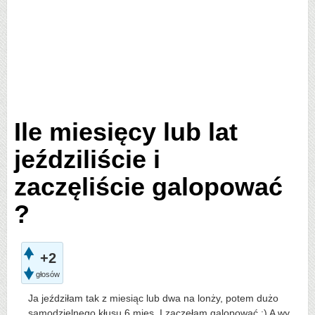
Ile miesięcy lub lat
jeździliście i
zaczęliście galopować
?
+2
głosów
Ja jeździłam tak z miesiąc lub dwa na lonży, potem dużo
samodzielnego kłusu 6 mies. I zaczęłam galopować :) A wy