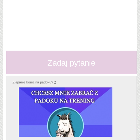
Zadaj pytanie
Złapanie konia na padoku? ;)