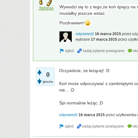
Wywodzi się to z tego,że koń śpiący na s
Najlepsza
odpowiedź
musiałby jeszcze wstać.
Pozdrawiam!
odpowiedź
16 marca 2015
przez uż
wybrane
17 marca 2015
przez użyt
Oczywiście, że leżącej! :D
0
głosów
Koń może odpoczywać z zamkniętymi ocz
nie... ;D
Śpi normalnie leżąc ;D
odpowiedź
16 marca 2015
przez użytkownika