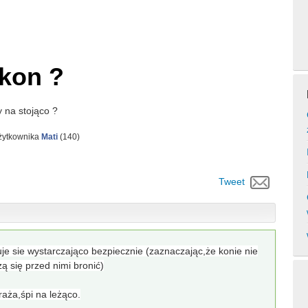
 kon ?
y na stojąco ?
żytkownika
Mati
(
140
)
Tweet
je sie wystarczająco bezpiecznie (zaznaczając,że konie nie
zą się przed nimi bronić)
raża,śpi na leżąco.