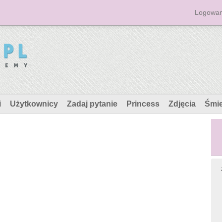
Logowan
i
Użytkownicy
Zadaj pytanie
Princess
Zdjęcia
Śmi