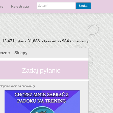
Szukaj
ie
Rejestracja
13,471
31,886
984
pytań -
odpowiedzi -
komentarzy
eszne
Sklepy
Zadaj pytanie
Złapanie konia na padoku? ;)