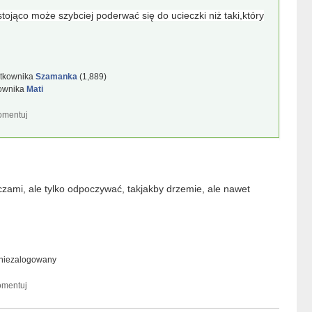
tojąco może szybciej poderwać się do ucieczki niż taki,który
ytkownika
Szamanka
(
1,889
)
kownika
Mati
ami, ale tylko odpoczywać, takjakby drzemie, ale nawet
niezalogowany