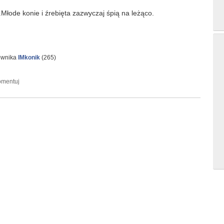
.Młode konie i źrebięta zazwyczaj śpią na leżąco.
ownika
IMkonik
(
265
)