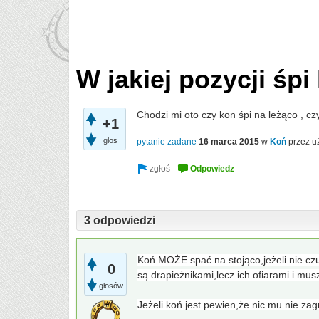
W jakiej pozycji śpi
Chodzi mi oto czy kon śpi na leżąco , cz
+1
głos
pytanie zadane
16 marca 2015
w
Koń
przez u
3 odpowiedzi
Koń MOŻE spać na stojąco,jeżeli nie czu
0
są drapieżnikami,lecz ich ofiarami i mus
głosów
Jeżeli koń jest pewien,że nic mu nie zag