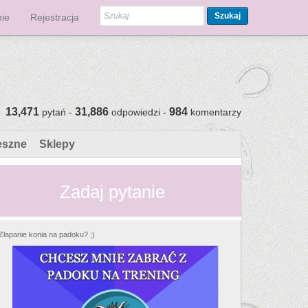
Szukaj
ie
Rejestracja
13,471
31,886
984
pytań -
odpowiedzi -
komentarzy
eszne
Sklepy
Zadaj pytanie
Złapanie konia na padoku? ;)