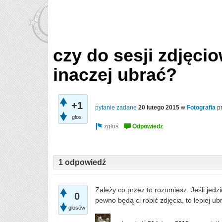
czy do sesji zdjęcio
inaczej ubrać?
+1
pytanie zadane
20 lutego 2015
w
Fotografia
p
głos
1 odpowiedź
Zależy co przez to rozumiesz. Jeśli jedz
0
pewno będą ci robić zdjęcia, to lepiej ub
głosów