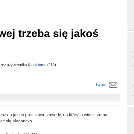
wej trzeba się jakoś
rzez użytkownika
Kasiahorsi
(
218
)
Tweet
iesz na jakieś prestiżowe zawody, na których wiesz, że na
rać się elegancko.