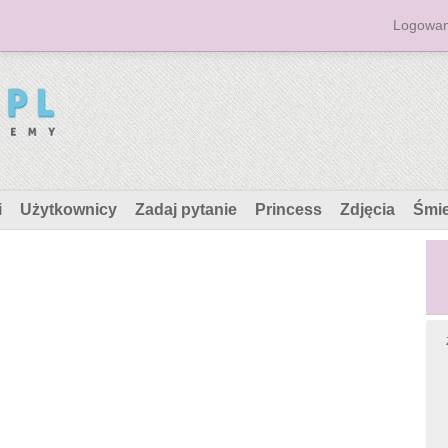
Logowan
i
Użytkownicy
Zadaj pytanie
Princess
Zdjęcia
Śmi