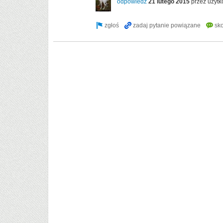
odpowiedź
21 lutego 2015
przez użyt