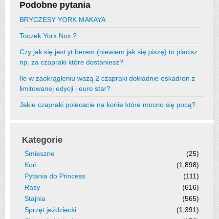
Podobne pytania
BRYCZESY YORK MAKAYA
Toczek York Nox ?
Czy jak się jest yt berem (niewiem jak się piszę) to placisz
np. za czapraki które dostaniesz?
Ile w zaokrągleniu ważą 2 czapraki dokładnie eskadron z
limitowanej edycji i euro star?
Jakie czapraki polecacie na konie które mocno się pocą?
Kategorie
Śmieszne
(25)
Koń
(1,898)
Pytania do Princess
(111)
Rasy
(616)
Stajnia
(565)
Sprzęt jeździecki
(1,391)