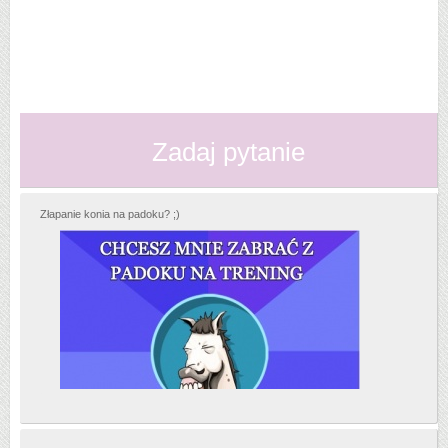
Zadaj pytanie
Złapanie konia na padoku? ;)