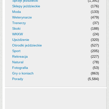
Sprzęt jeździecki
(1,391)
Sklepy jeździeckie
(176)
Moda
(133)
Weterynarze
(479)
Trenerzy
(37)
Skoki
(188)
WKKW
(24)
Ujeżdżenie
(320)
Ośrodki jeździeckie
(527)
Sport
(205)
Rekreacja
(227)
Natural
(78)
Fotografia
(53)
Gry o koniach
(863)
Porady
(5,584)