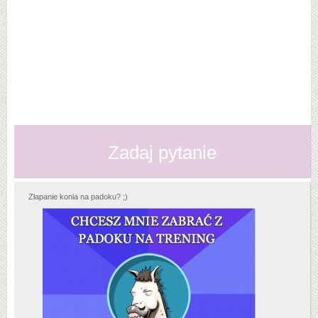
Zadaj pytanie
Złapanie konia na padoku? ;)