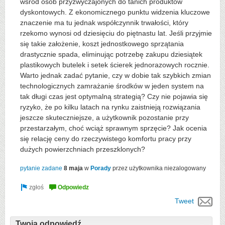
wśród osób przyzwyczajonych do tanich produktów
dyskontowych. Z ekonomicznego punktu widzenia kluczowe
znaczenie ma tu jednak współczynnik trwałości, który
rzekomo wynosi od dziesięciu do piętnastu lat. Jeśli przyjmie
się takie założenie, koszt jednostkowego sprzątania
drastycznie spada, eliminując potrzebę zakupu dziesiątek
plastikowych butelek i setek ścierek jednorazowych rocznie.
Warto jednak zadać pytanie, czy w dobie tak szybkich zmian
technologicznych zamrażanie środków w jeden system na
tak długi czas jest optymalną strategią? Czy nie pojawia się
ryzyko, że po kilku latach na rynku zaistnieją rozwiązania
jeszcze skuteczniejsze, a użytkownik pozostanie przy
przestarzałym, choć wciąż sprawnym sprzęcie? Jak ocenia
się relację ceny do rzeczywistego komfortu pracy przy
dużych powierzchniach przeszklonych?
pytanie zadane
8 maja
w
Porady
przez użytkownika
niezalogowany
Tweet
Twoja odpowiedź