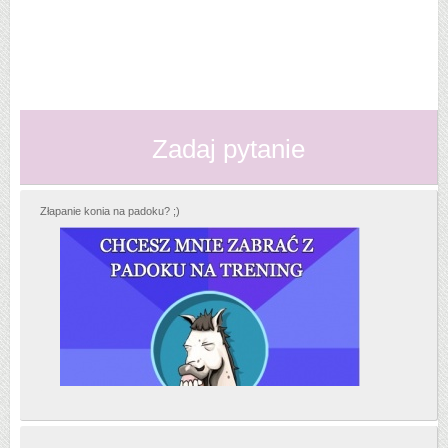
Zadaj pytanie
Złapanie konia na padoku? ;)