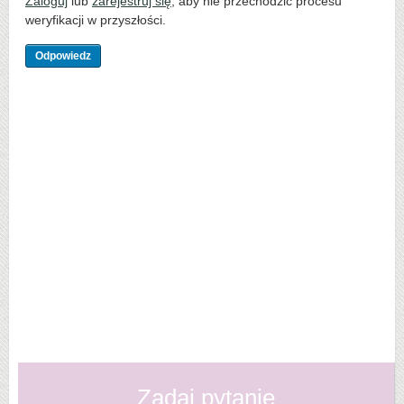
Zaloguj
lub
zarejestruj się
, aby nie przechodzić procesu
weryfikacji w przyszłości.
Zadaj pytanie