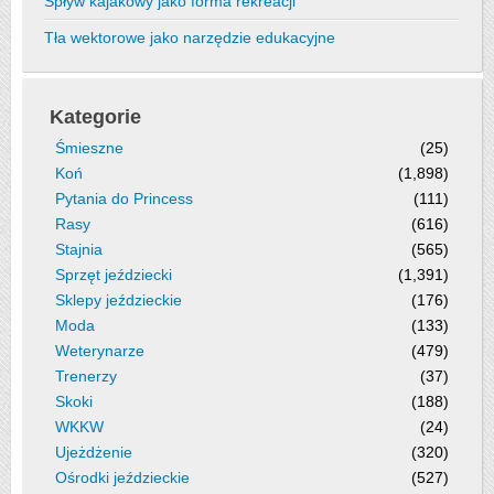
Spływ kajakowy jako forma rekreacji
Tła wektorowe jako narzędzie edukacyjne
Kategorie
Śmieszne
(25)
Koń
(1,898)
Pytania do Princess
(111)
Rasy
(616)
Stajnia
(565)
Sprzęt jeździecki
(1,391)
Sklepy jeździeckie
(176)
Moda
(133)
Weterynarze
(479)
Trenerzy
(37)
Skoki
(188)
WKKW
(24)
Ujeżdżenie
(320)
Ośrodki jeździeckie
(527)