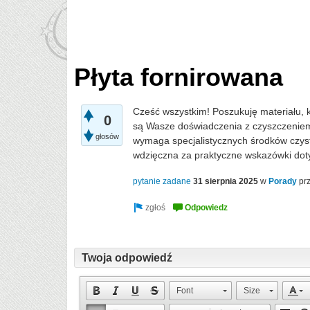
Płyta fornirowana
Cześć wszystkim! Poszukuję materiału, k
0
są Wasze doświadczenia z czyszczenie
głosów
wymaga specjalistycznych środków czyst
wdzięczna za praktyczne wskazówki doty
pytanie zadane
31 sierpnia 2025
w
Porady
pr
Twoja odpowiedź
Font
Size