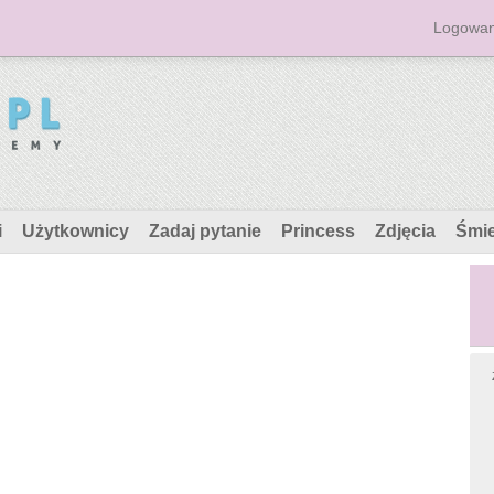
Logowan
i
Użytkownicy
Zadaj pytanie
Princess
Zdjęcia
Śmi