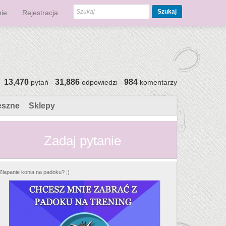
Szukaj
ie
Rejestracja
13,470
31,886
984
pytań -
odpowiedzi -
komentarzy
eszne
Sklepy
Zadaj pytanie
Złapanie konia na padoku? ;)