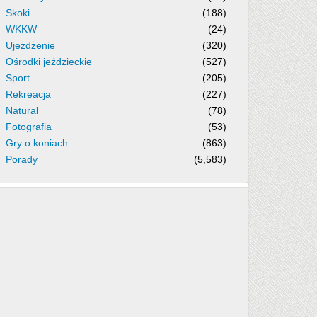
Skoki
(188)
WKKW
(24)
Ujeżdżenie
(320)
Ośrodki jeździeckie
(527)
Sport
(205)
Rekreacja
(227)
Natural
(78)
Fotografia
(53)
Gry o koniach
(863)
Porady
(5,583)