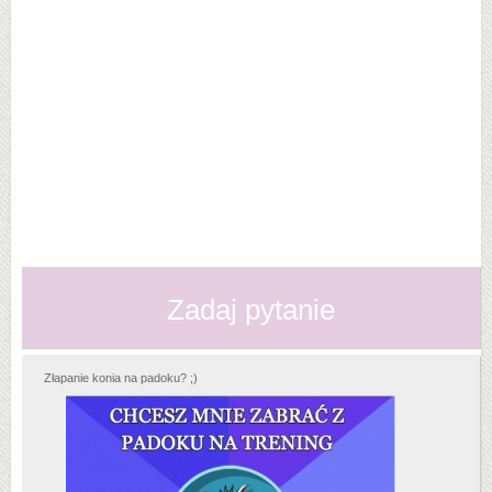
Zadaj pytanie
Złapanie konia na padoku? ;)