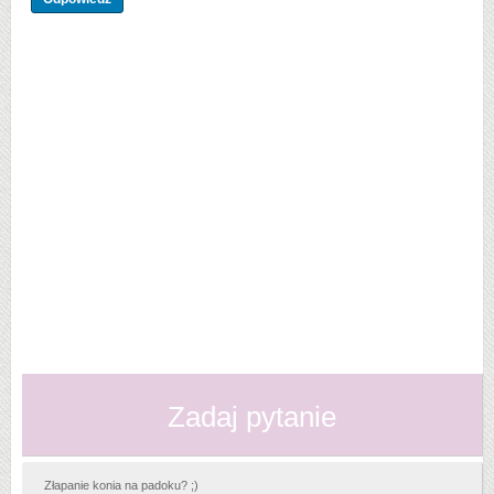
Zadaj pytanie
Złapanie konia na padoku? ;)