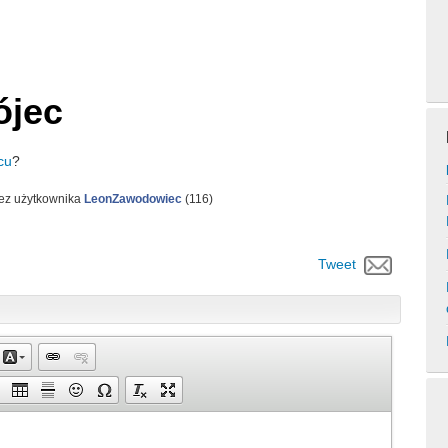
ójec
cu
?
ez użytkownika
LeonZawodowiec
(
116
)
Tweet