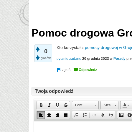
Pomoc drogowa Gr
Kto korzystał z
pomocy drogowej w Grój
0
głosów
pytanie zadane
20 grudnia 2023
w
Porady
prz
Twoja odpowiedź
Font
Size