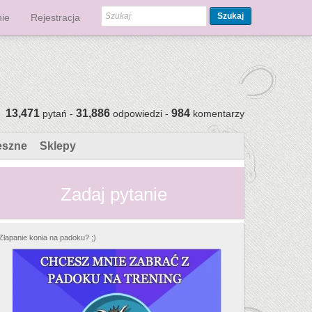
Szukaj
ie
Rejestracja
13,471
31,886
984
pytań -
odpowiedzi -
komentarzy
eszne
Sklepy
Zadaj pytanie
Złapanie konia na padoku? ;)