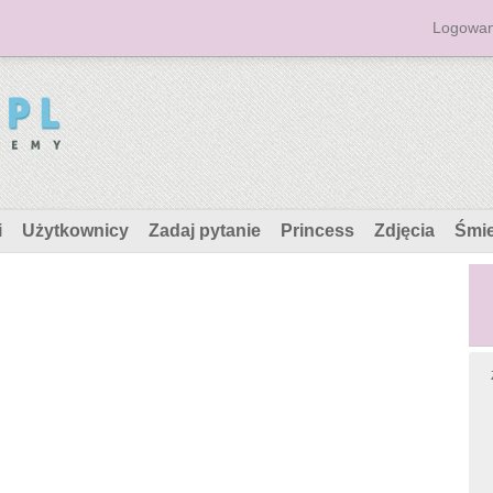
Logowan
i
Użytkownicy
Zadaj pytanie
Princess
Zdjęcia
Śmi