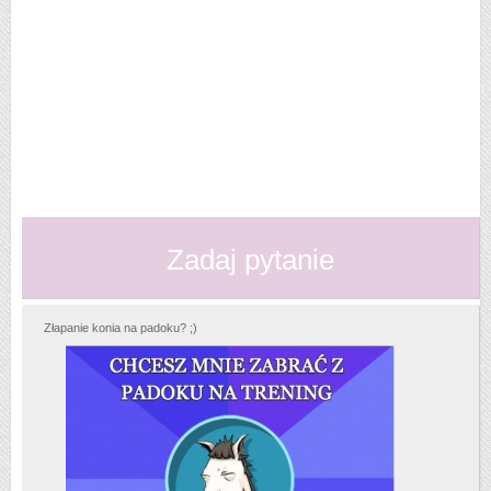
Zadaj pytanie
Złapanie konia na padoku? ;)