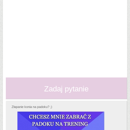
Zadaj pytanie
Złapanie konia na padoku? ;)