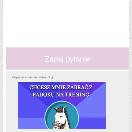
Zadaj pytanie
Złapanie konia na padoku? ;)