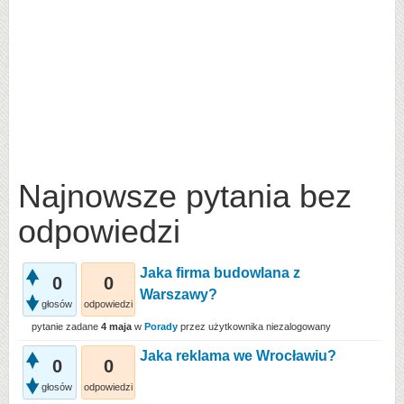
Najnowsze pytania bez
odpowiedzi
Jaka firma budowlana z
0
0
Warszawy?
głosów
odpowiedzi
pytanie zadane
4 maja
w
Porady
przez użytkownika
niezalogowany
Jaka reklama we Wrocławiu?
0
0
głosów
odpowiedzi