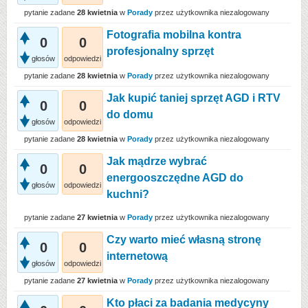
pytanie zadane
28 kwietnia
w
Porady
przez użytkownika
niezalogowany
Fotografia mobilna kontra
0
0
profesjonalny sprzęt
głosów
odpowiedzi
pytanie zadane
28 kwietnia
w
Porady
przez użytkownika
niezalogowany
Jak kupić taniej sprzęt AGD i RTV
0
0
do domu
głosów
odpowiedzi
pytanie zadane
28 kwietnia
w
Porady
przez użytkownika
niezalogowany
Jak mądrze wybrać
0
0
energooszczędne AGD do
głosów
odpowiedzi
kuchni?
pytanie zadane
27 kwietnia
w
Porady
przez użytkownika
niezalogowany
Czy warto mieć własną stronę
0
0
internetową
głosów
odpowiedzi
pytanie zadane
27 kwietnia
w
Porady
przez użytkownika
niezalogowany
Kto płaci za badania medycyny