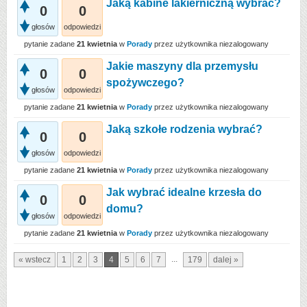
Jaką kabine lakierniczną wybrać?
0
0
głosów
odpowiedzi
pytanie zadane
21 kwietnia
w
Porady
przez użytkownika
niezalogowany
Jakie maszyny dla przemysłu
0
0
spożywczego?
głosów
odpowiedzi
pytanie zadane
21 kwietnia
w
Porady
przez użytkownika
niezalogowany
Jaką szkołe rodzenia wybrać?
0
0
głosów
odpowiedzi
pytanie zadane
21 kwietnia
w
Porady
przez użytkownika
niezalogowany
Jak wybrać idealne krzesła do
0
0
domu?
głosów
odpowiedzi
pytanie zadane
21 kwietnia
w
Porady
przez użytkownika
niezalogowany
...
« wstecz
1
2
3
4
5
6
7
179
dalej »