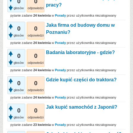
0
0
pracy?
głosów
odpowiedzi
pytanie zadane
24 kwietnia
w
Porady
przez użytkownika
niezalogowany
Jaka firma od budowy domu w
0
0
Poznaniu?
głosów
odpowiedzi
pytanie zadane
24 kwietnia
w
Porady
przez użytkownika
niezalogowany
Badania laboratoryjne - gdzie?
0
0
głosów
odpowiedzi
pytanie zadane
24 kwietnia
w
Porady
przez użytkownika
niezalogowany
Gdzie kupić części do traktora?
0
0
głosów
odpowiedzi
pytanie zadane
24 kwietnia
w
Porady
przez użytkownika
niezalogowany
Jak kupić samochód z Japonii?
0
0
głosów
odpowiedzi
pytanie zadane
23 kwietnia
w
Porady
przez użytkownika
niezalogowany