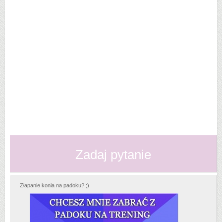
Zadaj pytanie
Złapanie konia na padoku? ;)