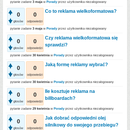
pytanie zadane
3 maja
w
Porady
przez użytkownika
niezalogowany
Co to reklama wielkoformatowa?
0
0
głosów
odpowiedzi
pytanie zadane
3 maja
w
Porady
przez użytkownika
niezalogowany
Czy reklama wielkoformatowa się
0
0
sprawdzi?
głosów
odpowiedzi
pytanie zadane
30 kwietnia
w
Porady
przez użytkownika
niezalogowany
Jaką formę reklamy wybrać?
0
0
głosów
odpowiedzi
pytanie zadane
30 kwietnia
w
Porady
przez użytkownika
niezalogowany
Ile kosztuje reklama na
0
0
billboardach?
głosów
odpowiedzi
pytanie zadane
29 kwietnia
w
Porady
przez użytkownika
niezalogowany
Jak dobrać odpowiedni olej
0
0
silnikowy do swojego przebiegu?
głosów
odpowiedzi