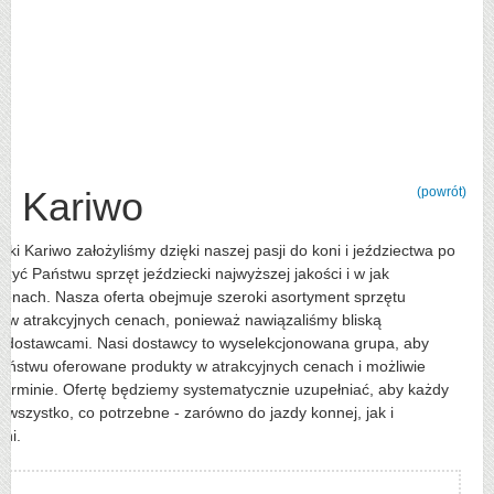
Kariwo
(powrót)
cki Kariwo założyliśmy dzięki naszej pasji do koni i jeździectwa po
czyć Państwu sprzęt jeździecki najwyższej jakości i w jak
cenach. Nasza oferta obejmuje szeroki asortyment sprzętu
o w atrakcyjnych cenach, ponieważ nawiązaliśmy bliską
 dostawcami. Nasi dostawcy to wyselekcjonowana grupa, aby
aństwu oferowane produkty w atrakcyjnych cenach i możliwie
terminie. Ofertę będziemy systematycznie uzupełniać, aby każdy
j wszystko, co potrzebne - zarówno do jazdy konnej, jak i
oni.