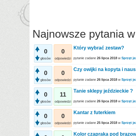
Najnowsze pytania w 
Który wybrać zestaw?
0
0
pytanie zadane
26 lipca 2018
w
Sprzęt je
głosów
odpowiedzi
Czy owijki na kopyta i naus
0
0
pytanie zadane
26 lipca 2018
w
Sprzęt je
głosów
odpowiedzi
Tanie sklepy jeździeckie ?
0
11
pytanie zadane
26 lipca 2018
w
Sprzęt je
głosów
odpowiedzi
Kantar z futerkiem
0
0
pytanie zadane
25 lipca 2018
w
Sprzęt je
głosów
odpowiedzi
Kolor czapraka pod brązowe