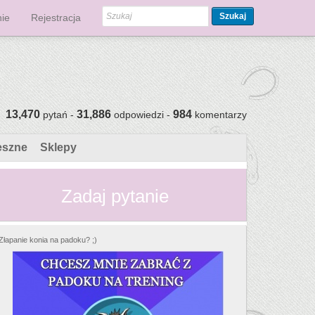
Szukaj
ie
Rejestracja
13,470
31,886
984
pytań -
odpowiedzi -
komentarzy
eszne
Sklepy
Zadaj pytanie
Złapanie konia na padoku? ;)