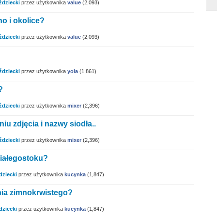
ździecki
przez użytkownika
value
(
2,093
)
o i okolice?
ździecki
przez użytkownika
value
(
2,093
)
ździecki
przez użytkownika
yola
(
1,861
)
?
ździecki
przez użytkownika
mixer
(
2,396
)
u zdjęcia i nazwy siodła..
ździecki
przez użytkownika
mixer
(
2,396
)
Białegostoku?
dziecki
przez użytkownika
kucynka
(
1,847
)
nia zimnokrwistego?
dziecki
przez użytkownika
kucynka
(
1,847
)