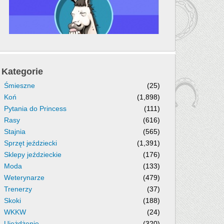
Kategorie
Śmieszne
(25)
Koń
(1,898)
Pytania do Princess
(111)
Rasy
(616)
Stajnia
(565)
Sprzęt jeździecki
(1,391)
Sklepy jeździeckie
(176)
Moda
(133)
Weterynarze
(479)
Trenerzy
(37)
Skoki
(188)
WKKW
(24)
Ujeżdżenie
(320)