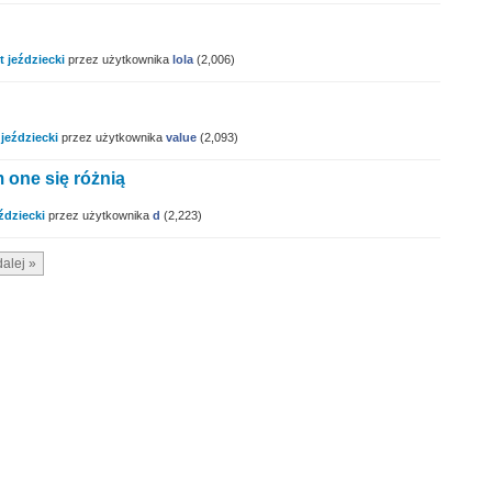
?
t jeździecki
przez użytkownika
lola
(
2,006
)
 jeździecki
przez użytkownika
value
(
2,093
)
 one się różnią
ździecki
przez użytkownika
d
(
2,223
)
dalej »