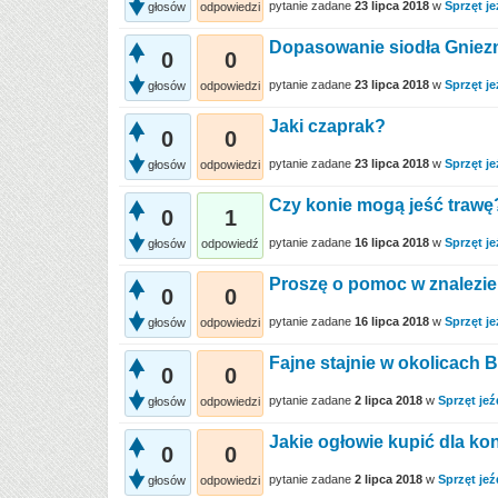
pytanie zadane
23 lipca 2018
w
Sprzęt je
głosów
odpowiedzi
Dopasowanie siodła Gniezn
0
0
pytanie zadane
23 lipca 2018
w
Sprzęt je
głosów
odpowiedzi
Jaki czaprak?
0
0
pytanie zadane
23 lipca 2018
w
Sprzęt je
głosów
odpowiedzi
Czy konie mogą jeść trawę
0
1
pytanie zadane
16 lipca 2018
w
Sprzęt je
głosów
odpowiedź
Proszę o pomoc w znalezieni
0
0
pytanie zadane
16 lipca 2018
w
Sprzęt je
głosów
odpowiedzi
Fajne stajnie w okolicach 
0
0
pytanie zadane
2 lipca 2018
w
Sprzęt jeź
głosów
odpowiedzi
Jakie ogłowie kupić dla ko
0
0
pytanie zadane
2 lipca 2018
w
Sprzęt jeź
głosów
odpowiedzi