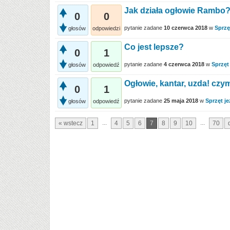
Jak działa ogłowie Rambo
0
0
pytanie zadane
10 czerwca 2018
w
Sprzę
głosów
odpowiedzi
Co jest lepsze?
0
1
pytanie zadane
4 czerwca 2018
w
Sprzęt
głosów
odpowiedź
Ogłowie, kantar, uzda! czym
0
1
pytanie zadane
25 maja 2018
w
Sprzęt je
głosów
odpowiedź
...
...
« wstecz
1
4
5
6
7
8
9
10
70