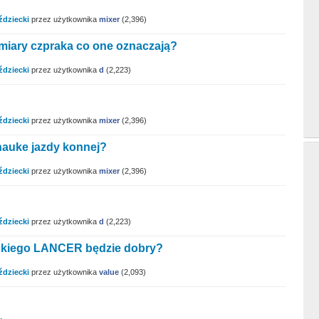
ździecki
przez użytkownika
mixer
(
2,396
)
miary czpraka co one oznaczają?
ździecki
przez użytkownika
d
(
2,223
)
ździecki
przez użytkownika
mixer
(
2,396
)
nauke jazdy konnej?
ździecki
przez użytkownika
mixer
(
2,396
)
ździecki
przez użytkownika
d
(
2,223
)
eckiego LANCER będzie dobry?
ździecki
przez użytkownika
value
(
2,093
)