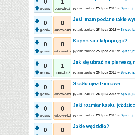
0
1
pytanie zadane
25 lipca 2018
w
Sprzęt je
głosów
odpowiedź
Jeśli mam podane takie wy
0
0
pytanie zadane
25 lipca 2018
w
Sprzęt je
głosów
odpowiedzi
Kupno siodła/popręgu?
0
0
pytanie zadane
25 lipca 2018
w
Sprzęt je
głosów
odpowiedzi
Jak się ubrać na pierwszą 
0
1
pytanie zadane
25 lipca 2018
w
Sprzęt je
głosów
odpowiedź
Siodło ujezdzeniowe
0
0
pytanie zadane
25 lipca 2018
w
Sprzęt je
głosów
odpowiedzi
Jaki rozmiar kasku jeździ
0
0
pytanie zadane
23 lipca 2018
w
Sprzęt je
głosów
odpowiedzi
Jakie wędzidło?
0
0