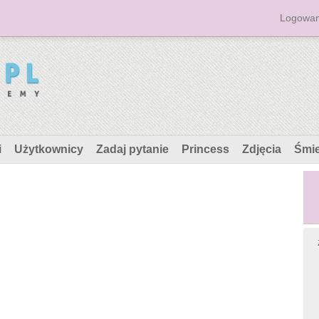
Logowan
i
Użytkownicy
Zadaj pytanie
Princess
Zdjęcia
Śmi