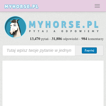
Toggl
naviga
13,470
31,886
984
pytań -
odpowiedzi -
komentarzy
Zapytaj