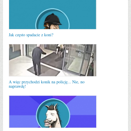
Jak często spadacie z koni?
A więc przychodzi konik na policję... Nie, no
naprawdę!