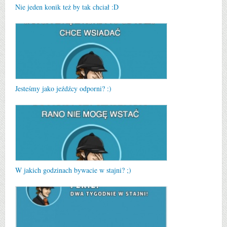
Nie jeden konik też by tak chciał :D
Jesteśmy jako jeźdźcy odporni? :)
W jakich godzinach bywacie w stajni? ;)