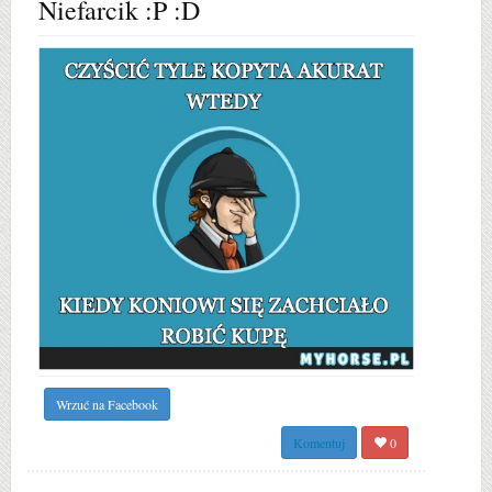
Niefarcik :P :D
Wrzuć na Facebook
Komentuj
0