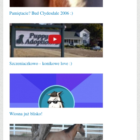
Pamiętacie? Bud Clydesdale 2006 :)
Szczeniaczkowo - konikowe love :)
Wiosna już blisko!