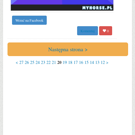
Wrzuć na Facebook
Komentuj
0
Następna strona >
20
<
27
26
25
24
23
22
21
19
18
17
16
15
14
13
12
>