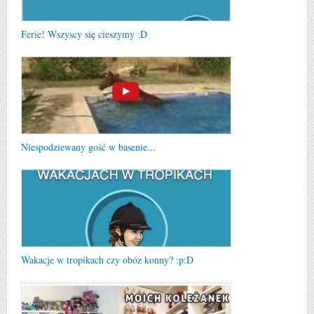
Ferie! Wszyscy się cieszymy :D
Niespodziewany gość w basenie...
Wakacje w tropikach czy obóz konny? :p:D