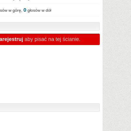
0
sów w górę,
głosów w dół
arejestruj
aby pisać na tej ścianie.