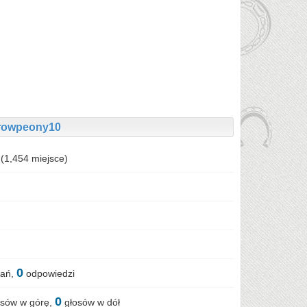
browpeony10
(
1,454
miejsce)
0
tań,
odpowiedzi
0
sów w górę,
głosów w dół