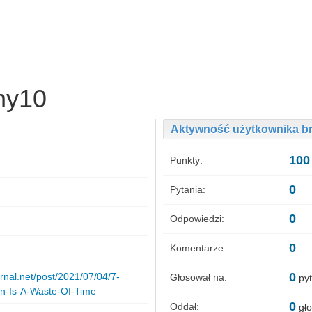
ny10
Aktywność użytkownika 
100
Punkty:
0
Pytania:
0
Odpowiedzi:
0
Komentarze:
0
rnal.net/post/2021/07/04/7-
Głosował na:
py
n-Is-A-Waste-Of-Time
0
Oddał:
gło