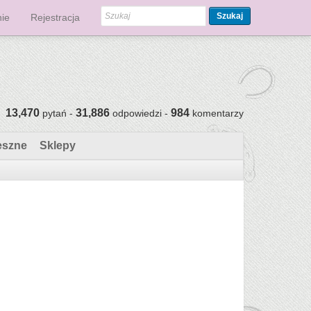
Szukaj
ie
Rejestracja
13,470
31,886
984
pytań -
odpowiedzi -
komentarzy
eszne
Sklepy